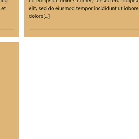
cing
Lorem ipsum dolor sit amet, consectetur adipis
 et
elit, sed do eiusmod tempor incididunt ut labore
dolore[…]